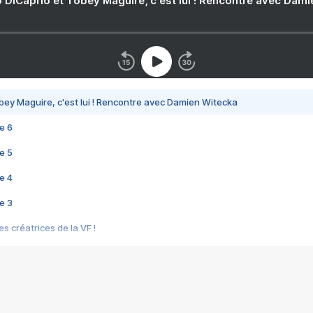
 DiCaprio et Tobey Maguire, c'est lui ! Rencontre avec Dam
bey Maguire, c'est lui ! Rencontre avec Damien Witecka
e 6
e 5
e 4
e 3
s créatrices de la VF !
e 2
e 1
e Mektoub My Love arrive enfin ! Rencontre avec Shaïn Boumedine et Sal