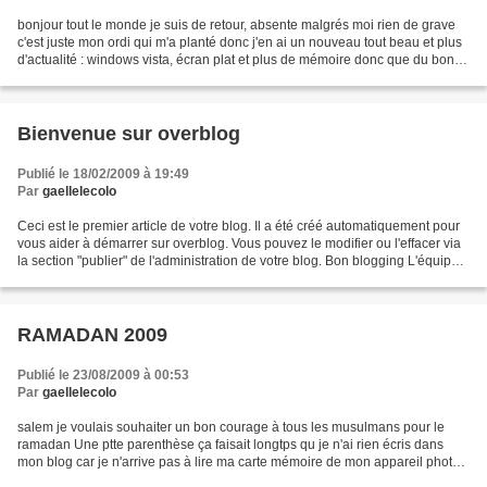
bonjour tout le monde je suis de retour, absente malgrés moi rien de grave
c'est juste mon ordi qui m'a planté donc j'en ai un nouveau tout beau et plus
d'actualité : windows vista, écran plat et plus de mémoire donc que du bon.
j'ai fais d'autres recettes...
Bienvenue sur overblog
Publié le 18/02/2009 à 19:49
Par
gaellelecolo
Ceci est le premier article de votre blog. Il a été créé automatiquement pour
vous aider à démarrer sur overblog. Vous pouvez le modifier ou l'effacer via
la section "publier" de l'administration de votre blog. Bon blogging L'équipe
d'overblog PS : pour...
RAMADAN 2009
Publié le 23/08/2009 à 00:53
Par
gaellelecolo
salem je voulais souhaiter un bon courage à tous les musulmans pour le
ramadan Une ptte parenthèse ça faisait longtps qu je n'ai rien écris dans
mon blog car je n'arrive pas à lire ma carte mémoire de mon appareil photo
pour pouvoir illustrer mes articles...