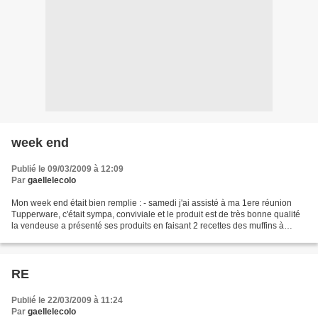
week end
Publié le 09/03/2009 à 12:09
Par
gaellelecolo
Mon week end était bien remplie : - samedi j'ai assisté à ma 1ere réunion
Tupperware, c'était sympa, conviviale et le produit est de très bonne qualité
la vendeuse a présenté ses produits en faisant 2 recettes des muffins à
l'orange et un risotto et moi...
RE
Publié le 22/03/2009 à 11:24
Par
gaellelecolo