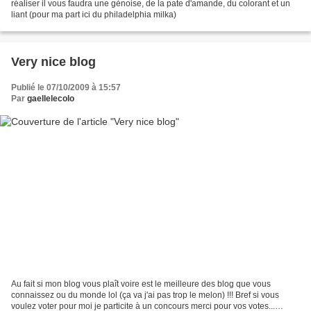
réaliser il vous faudra une génoise, de la pate d'amande, du colorant et un
liant (pour ma part ici du philadelphia milka)
Very nice blog
Publié le 07/10/2009 à 15:57
Par
gaellelecolo
Au fait si mon blog vous plaît voire est le meilleure des blog que vous
connaissez ou du monde lol (ça va j'ai pas trop le melon) !!! Bref si vous
voulez voter pour moi je particite à un concours merci pour vos votes...