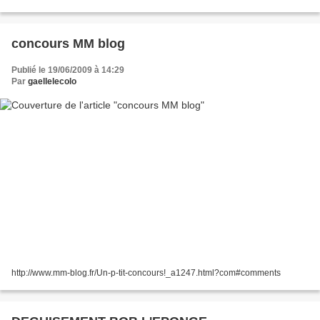
http://veryniceblog.com/
concours MM blog
Publié le 19/06/2009 à 14:29
Par
gaellelecolo
http://www.mm-blog.fr/Un-p-tit-concours!_a1247.html?com#comments