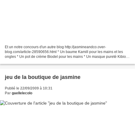
Et un notre concours d'un autre blog http://jasmineandco.over-
blog.com/article-28590656.html * Un baume Kamill pour les mains et les
ongles * Un pot de crème Biodel pour les mains * Un masque pureté Kibio
pour le visage
jeu de la boutique de jasmine
Publié le 22/09/2009 à 10:31
Par
gaellelecolo