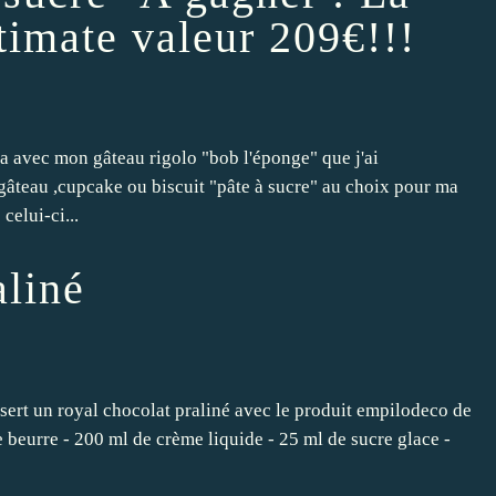
timate valeur 209€!!!
la avec mon gâteau rigolo "bob l'éponge" que j'ai
 gâteau ,cupcake ou biscuit "pâte à sucre" au choix pour ma
 celui-ci...
aliné
ssert un royal chocolat praliné avec le produit empilodeco de
 beurre - 200 ml de crème liquide - 25 ml de sucre glace -