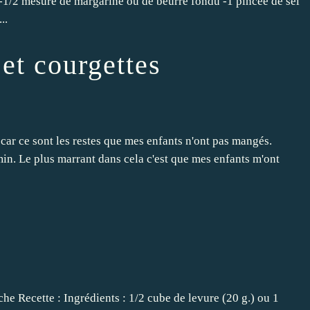
1/2 mesure de margarine ou de beurre fondu -1 pincée de sel
..
 et courgettes
ir car ce sont les restes que mes enfants n'ont pas mangés.
min. Le plus marrant dans cela c'est que mes enfants m'ont
oche Recette : Ingrédients : 1/2 cube de levure (20 g.) ou 1