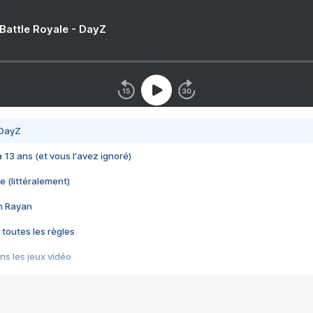
 Battle Royale - DayZ
 DayZ
 a 13 ans (et vous l'avez ignoré)
e (littéralement)
im Rayan
 toutes les règles
s les jeux vidéo
us choquant de Rockstar ? - Le scandale BULLY
e plus moche de Steam