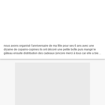
nous avons organisé l'anniversaire de ma fille pour ses 6 ans avec une
dizaine de copains-copines ils ont décoré une petite boîte puis mangé le
gâteau ensuite distribution des cadeaux (encore merci à tous car elle a bien
été gâté) et pour finir mon mari...