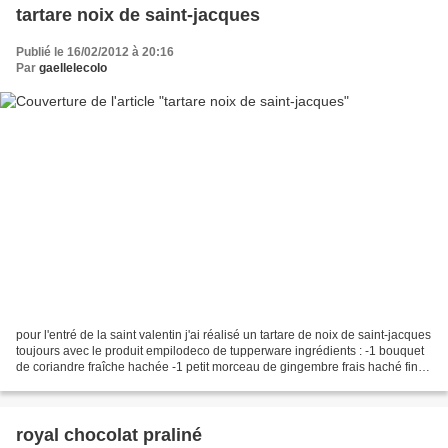
tartare noix de saint-jacques
Publié le 16/02/2012 à 20:16
Par
gaellelecolo
pour l'entré de la saint valentin j'ai réalisé un tartare de noix de saint-jacques
toujours avec le produit empilodeco de tupperware ingrédients : -1 bouquet
de coriandre fraîche hachée -1 petit morceau de gingembre frais haché fin
(15 ml) -1/2 bouquet...
royal chocolat praliné