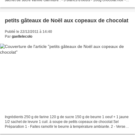
20 cl de crème liquide entière - 100g...
petits gâteaux de Noël aux copeaux de chocolat
Publié le 22/12/2011 à 14:40
Par
gaellelecolo
Ingrédients 250 g de farine 120 g de sucre 150 g de beurre 1 oeuf + 1 jaune
1/2 sachet de levure 1 cuil. à soupe de petits copeaux de chocolat Sel
Préparation 1 - Faites ramollir le beurre à température ambiante. 2 - Versez
la farine et le sucre dans...