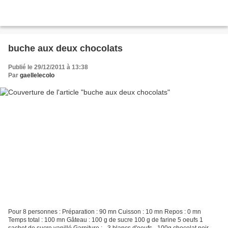
buche aux deux chocolats
Publié le 29/12/2011 à 13:38
Par
gaellelecolo
Pour 8 personnes : Préparation : 90 mn Cuisson : 10 mn Repos : 0 mn
Temps total : 100 mn Gâteau : 100 g de sucre 100 g de farine 5 oeufs 1
sachet de sucre vanillé Garniture : - 3 blancs d'oeufs - 100g chocolat noir -