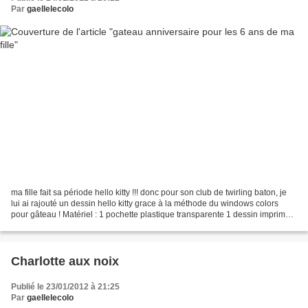
Par
gaellelecolo
ma fille fait sa période hello kitty !!! donc pour son club de twirling baton, je
lui ai rajouté un dessin hello kitty grace à la méthode du windows colors
pour gâteau ! Matériel : 1 pochette plastique transparente 1 dessin imprimé à
la dimension souhaitée...
Charlotte aux noix
Publié le 23/01/2012 à 21:25
Par
gaellelecolo