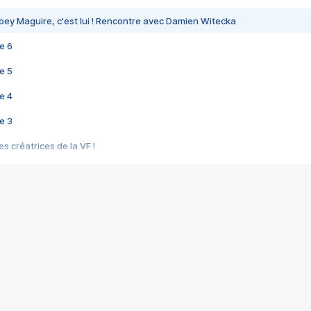
bey Maguire, c'est lui ! Rencontre avec Damien Witecka
e 6
e 5
e 4
e 3
s créatrices de la VF !
e 2
e 1
e Mektoub My Love arrive enfin ! Rencontre avec Shaïn Boumedine et Sal
i : après Toni en famille
elle réalise le bouleversant Dites lui que je l'aime
ais ! Rencontre autour de Vie privée de Rebecca Zlotowski