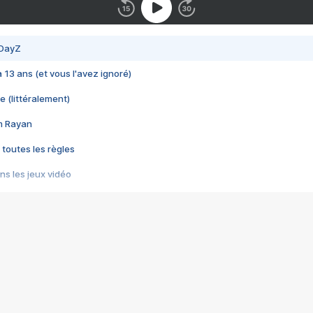
 DayZ
 a 13 ans (et vous l'avez ignoré)
e (littéralement)
im Rayan
 toutes les règles
s les jeux vidéo
us choquant de Rockstar ? - Le scandale BULLY
e plus moche de Steam
du RÊVE tourne au CAUCHEMAR
pendant 8 heures
it… à tort