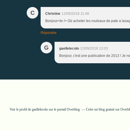
C
Christine
12/09/2018 11:48
Bonjour<br /> Où acheter les rouleaux de pate a lasa
Répondre
G
gaellelecolo
12/09/2018 13:03
Bonjour, c'est une publication de 2013 ! Je n
Voir le profil de
gaellelecolo
sur le portail Overblog
Créer un blog gratuit sur Overb