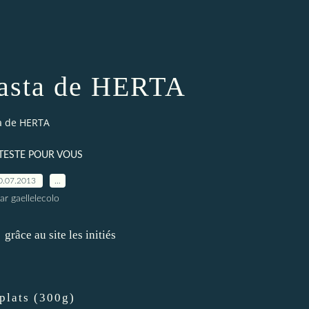
 pasta de HERTA
ta de HERTA
TESTE POUR VOUS
0.07.2013
…
ar gaellelecolo
A grâce au site
les initiés
plats (300g)