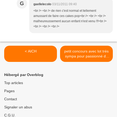
G
gaellelecolo
03/11/2011 09:40
<br /> <br /> de rien c'est normal et tellement
amussant de faire ces cakes pop<br /> <br /> <br />
malheureussement aucun enfant n'est venu !!!<br />
<br /> <br /> <br />
< AICH
petit concours avec lot très
sympa pour passionné de
pâtisserie ! >
Hébergé par Overblog
Top articles
Pages
Contact
Signaler un abus
C.G.U.