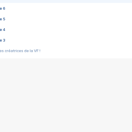
e 6
e 5
e 4
e 3
s créatrices de la VF !
e 2
e 1
e Mektoub My Love arrive enfin ! Rencontre avec Shaïn Boumedine et Sal
i : après Toni en famille
elle réalise le bouleversant Dites lui que je l'aime
ais ! Rencontre autour de Vie privée de Rebecca Zlotowski
 de Marguerite, Grave... Rencontre avec Ella Rumpf