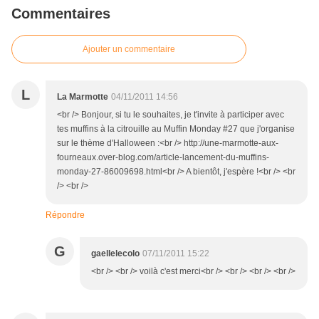
Commentaires
Ajouter un commentaire
L
La Marmotte
04/11/2011 14:56
<br /> Bonjour, si tu le souhaites, je t'invite à participer avec
tes muffins à la citrouille au Muffin Monday #27 que j'organise
sur le thème d'Halloween :<br /> http://une-marmotte-aux-
fourneaux.over-blog.com/article-lancement-du-muffins-
monday-27-86009698.html<br /> A bientôt, j'espère !<br /> <br
/> <br />
Répondre
G
gaellelecolo
07/11/2011 15:22
<br /> <br /> voilà c'est merci<br /> <br /> <br /> <br />