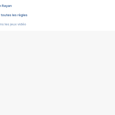
im Rayan
 toutes les règles
s les jeux vidéo
us choquant de Rockstar ? - Le scandale BULLY
e plus moche de Steam
du RÊVE tourne au CAUCHEMAR
pendant 8 heures
it… à tort
umiliés par un jeu vidéo
ire - Final Fantasy 8
ti un empire - Age of Empires
story DOFUS