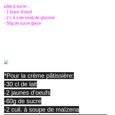
pâte à sucre :
- 1 blanc d'oeuf
- 2 c à s de sirop de glucose
- 50g de sucre glace
Mélangez un blanc d'oeuf avec 2 cuillères à soupe de
sirop de glucose, versez sur le sucre glace (500g), bien
travailler la pâte avec les mains pour la rendre élastique
comme de la pâte à modeler. Colorez avec du colorant
alimentaires
*Pour la crème pâtissière:
-30 cl de lait
-2 jaunes d'oeufs
-60g de sucre
-2 cuil. à soupe de maïzena