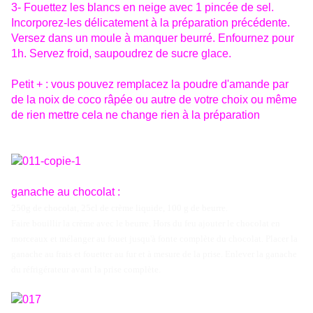
3- Fouettez les blancs en neige avec 1 pincée de sel.
Incorporez-les délicatement à la préparation précédente.
Versez dans un moule à manquer beurré. Enfournez pour
1h. Servez froid, saupoudrez de sucre glace.
Petit + : vous pouvez remplacez la poudre d'amande par
de la noix de coco râpée ou autre de votre choix ou même
de rien mettre cela ne change rien à la préparation
ganache au chocolat :
250g de chocolat, 25cl de crème liquide, 100 g de beurre.
Faire bouillir la crème avec le beurre. Hors du feu ajouter le chocolat en
morceaux et mélanger au fouet jusqu'à fonte complète du chocolat. Placer la
ganache au frais et fouetter au fur et à mesure de la prise. Enlever la ganache
du réfrigérateur avant la prise complète.