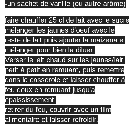
-un sachet de vanille (ou autre arôme)
faire chauffer 25 cl de lait avec le sucre
mélanger les jaunes d'oeuf avec le
reste de lait puis ajouter la maizena et
mélanger pour bien la diluer.
Verser le lait chaud sur les jaunes/lait
petit à petit en remuant, puis remettre
dans la casserole et laisser chauffer à
feu doux en remuant jusqu'a
épaississement.
retirer du feu, couvrir avec un film
alimentaire et laisser refroidir.