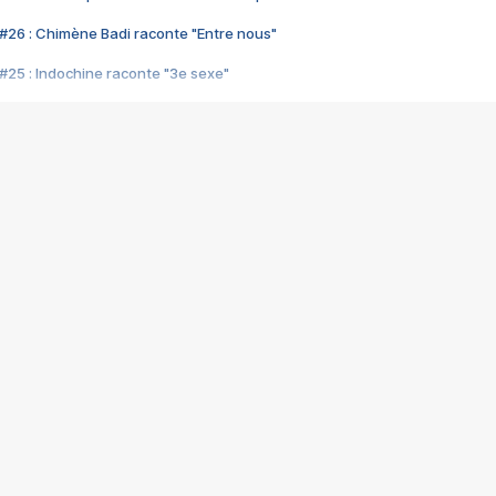
#26 : Chimène Badi raconte "Entre nous"
#25 : Indochine raconte "3e sexe"
#24 : Zaho raconte "C'est chelou"
#23 : Patrick Bruel raconte "Au café des délices"
#22 : Kyo raconte "Le chemin"
#21 : Nolwenn Leroy raconte "Cassé"
#20 : Patrick Hernandez raconte "Born to be alive"
#19 : Lorie raconte "Près de moi"
#18 : Michael Jones raconte "A nos actes manqués" (avec Jean-Jacque
#17 : Khaled raconte "Aïcha"
#16 : Corneille raconte "Parce qu'on vient de loin"
#15 : Indochine raconte "L'aventurier"